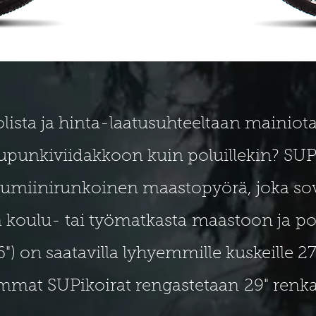
ista ja hinta-laatusuhteeltaan mainiota
aupunkiviidakkoon kuin poluillekin? SUP
 alumiinirunkoinen maastopyörä, joka s
 koulu- tai työmatkasta maastoon ja pol
) on saatavilla lyhyemmille kuskeille 27,
mmat SUPikoirat rengastetaan 29" renkai