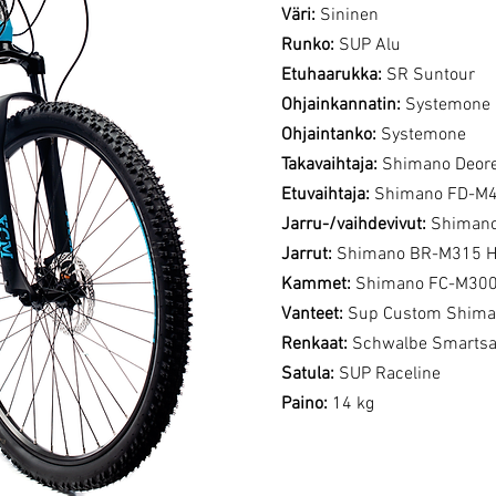
Väri:
Sininen
Runko:
SUP Alu
Etuhaarukka:
SR Suntour
Ohjainkannatin:
Systemone
Ohjaintanko:
Systemone
Takavaihtaja:
Shimano Deor
Etuvaihtaja:
Shimano FD-M
Jarru-/vaihdevivut:
Shimano
Jarrut:
Shimano BR-M315 Hy
Kammet:
Shimano FC-M30
Vanteet:
Sup Custom Shima
Renkaat:
Schwalbe Smartsa
Satula:
SUP Raceline
Paino:
14 kg