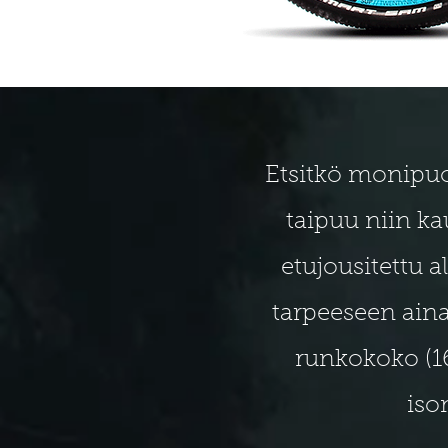
Etsitkö monipuol
taipuu niin k
etujousitettu
tarpeeseen aina
runkokoko (16"
iso