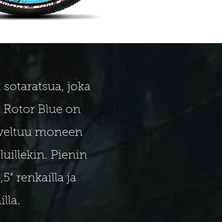
 sotaratsua, joka
 Rotor Blue on
oveltuu moneen
uillekin. Pienin
5" renkailla ja
lla.