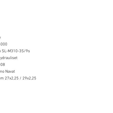
e
4000
 SL-M310-3S/9s
drauliset
008
no Navat
m 27x2,25 / 29x2,25