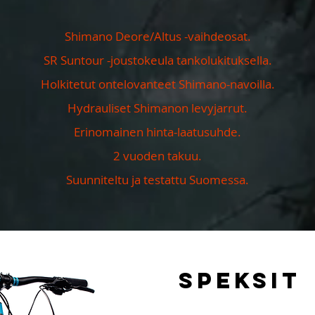
Shimano Deore/Altus -vaihdeosat.
SR Suntour -joustokeula tankolukituksella.
Holkitetut ontelovanteet Shimano-navoilla.
Hydrauliset Shimanon levyjarrut.
Erinomainen hinta-laatusuhde.
2 vuoden takuu.
Suunniteltu ja testattu Suomessa.
SPEKSIT