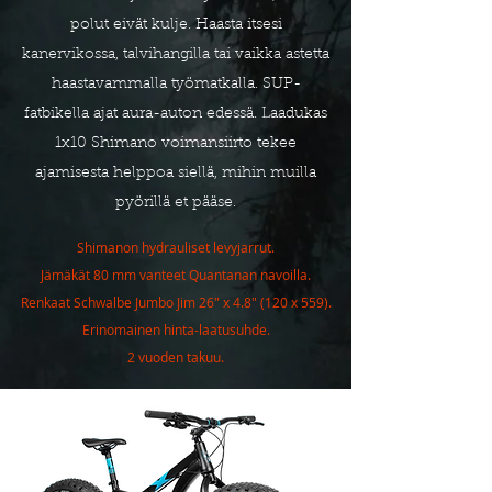
polut eivät kulje. Haasta itsesi
kanervikossa, talvihangilla tai vaikka astetta
haastavammalla työmatkalla. SUP-
fatbikella ajat aura-auton edessä. Laadukas
1x10 Shimano voimansiirto tekee
ajamisesta helppoa siellä, mihin muilla
pyörillä et pääse.
Shimanon hydrauliset levyjarrut.
Jämäkät 80 mm vanteet Quantanan navoilla.
Renkaat Schwalbe Jumbo Jim 26" x 4.8" (120 x 559).
Erinomainen hinta-laatusuhde.
2 vuoden takuu.