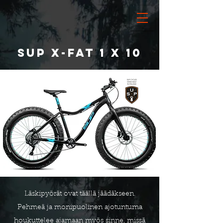
SUP X-Fat 1 x 10
Läskipyörät ovat täällä jäädäkseen.
Pehmeä ja monipuolinen ajotuntuma
houkuttelee ajamaan myös sinne, missä